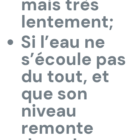
mais très
lentement;
Si l’eau ne
s’écoule pas
du tout, et
que son
niveau
remonte