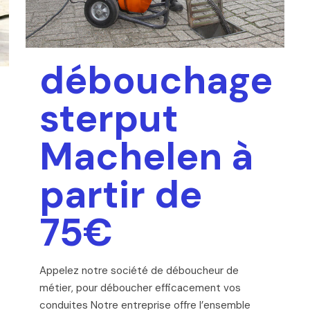
débouchage
sterput
Machelen à
partir de
75€
Appelez notre société de déboucheur de
métier, pour déboucher efficacement vos
conduites Notre entreprise offre l’ensemble