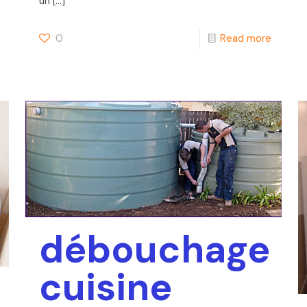
un
[…]
0
Read more
débouchage
cuisine