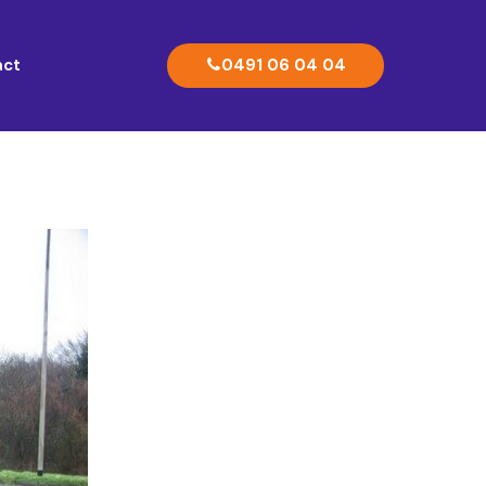
0491 06 04 04
act