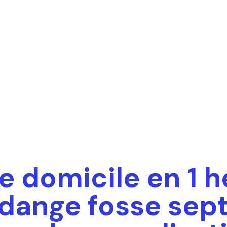
e domicile en 1 h
idange fosse sep