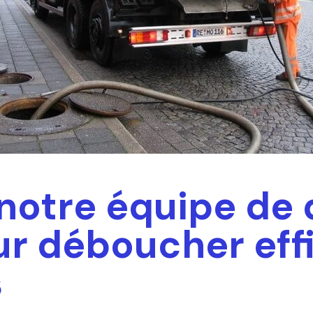
 notre équipe de
our déboucher ef
s