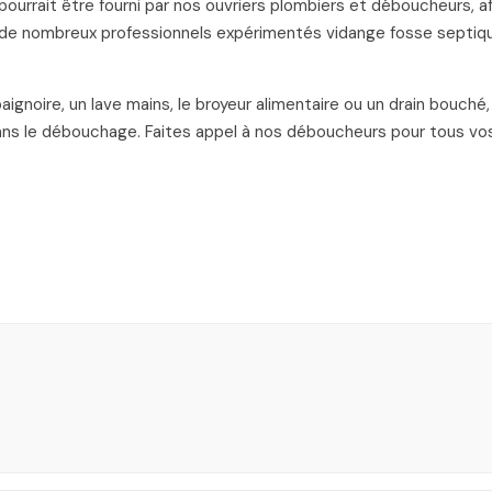
urrait être fourni par nos ouvriers plombiers et déboucheurs, af
 de nombreux professionnels expérimentés vidange fosse septiq
baignoire, un lave mains, le broyeur alimentaire ou un drain bouc
ans le débouchage. Faites appel à nos déboucheurs pour tous v
ts APPELEZ-NOUS