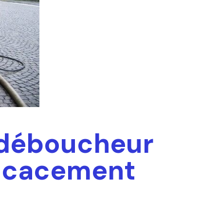
 déboucheur
ficacement