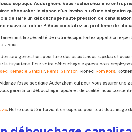
e fosse septique Auderghem. Vous recherchez une entrepr
rez déboucher le siphon d’un lavabo ou d’une baignoire qu
esoin de faire un débouchage haute pression de canalisati
 une mauvaise odeur ? Vous constatez un problème de blocag
tainement la spécialité de notre équipe. Faites appel à un exper
hez vous.
nière génération, pour faire des assistances rapides et aussi 
r la tuyauterie. Pour votre débouchage express, nous employon
ssed
,
Remacle Saniclair
,
Rems
,
Salmson
, Rioned,
Rom Koks
, Rothe
 vidange fosse septique Auderghem qui peut vous assurer une ga
vous garantir un débouchage rapide et de qualité, nous concent
avis
. Notre société intervient en express pour tout dépannage 
n débouchage canalisati