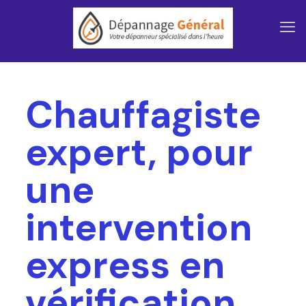
Chauffagiste
expert, pour
une
intervention
express en
vérification