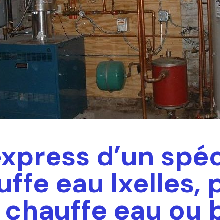
express d’un spéc
ffe eau Ixelles,
 chauffe eau ou 