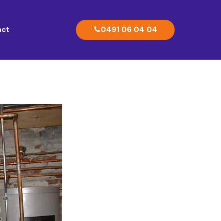
0491 06 04 04
act