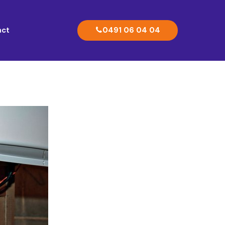
0491 06 04 04
act