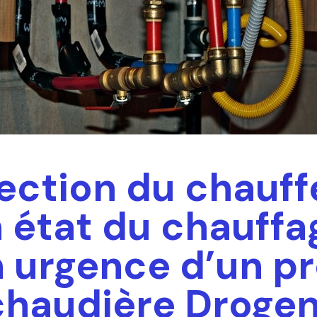
ection du chauff
 état du chauffa
 urgence d’un pr
 chaudière Droge