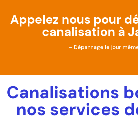
Appelez nous pour d
canalisation à 
– Dépannage le jour mêm
Canalisations b
nos services 