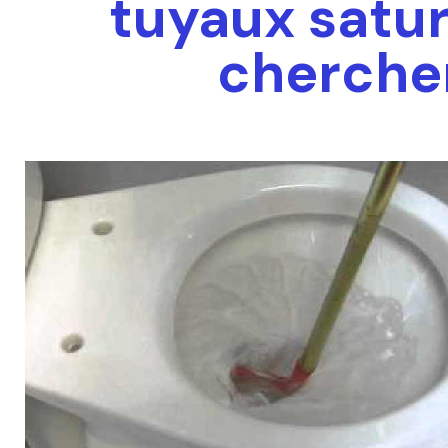
tuyaux satur
cherche