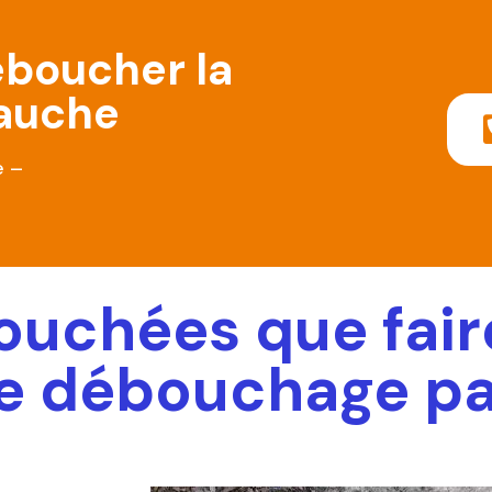
éboucher la
Jauche
e –
ouchées que fair
de débouchage pa