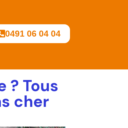
0491 06 04 04
e ? Tous
s cher