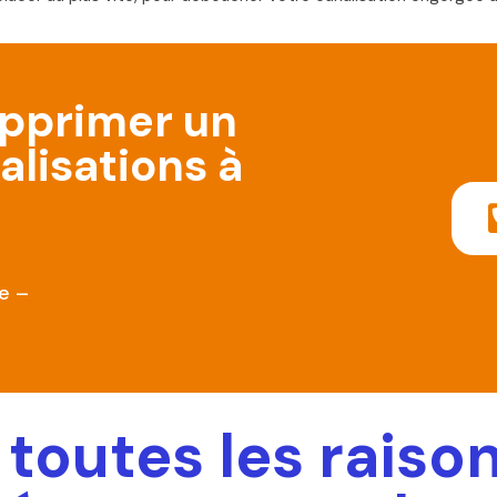
upprimer un
lisations à
e –
 toutes les raiso