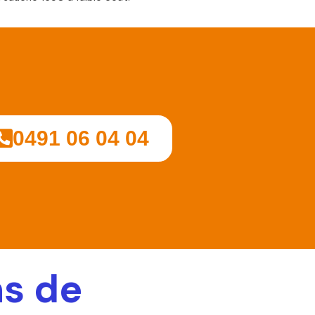
0491 06 04 04
ns de