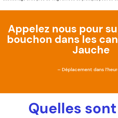
Appelez nous pour s
bouchon dans les cana
Jauche
– Déplacement dans l’heur
Quelles sont