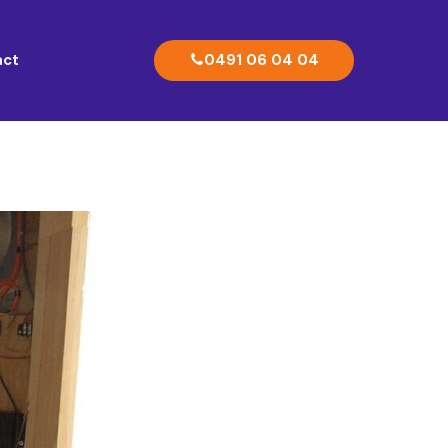
0491 06 04 04
act