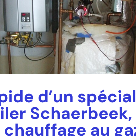
pide d’un spécial
iler Schaerbeek,
 chauffage au ga