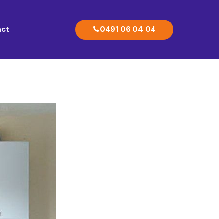
0491 06 04 04
act