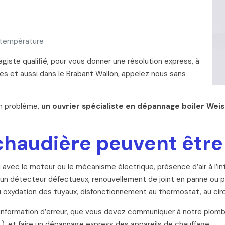
 température
agiste qualifié, pour vous donner une résolution express, à
es et aussi dans le Brabant Wallon, appelez nous sans
un problème,
un ouvrier spécialiste en dépannage boiler Wei
chaudière peuvent être 
i avec le moteur ou le mécanisme électrique, présence d’air à l’in
 d’un détecteur défectueux, renouvellement de joint en panne o
oxydation des tuyaux, disfonctionnement au thermostat, au circ
e information d’erreur, que vous devez communiquer à notre plom
c.), et faire un dépannage express des appareils de chauffage.