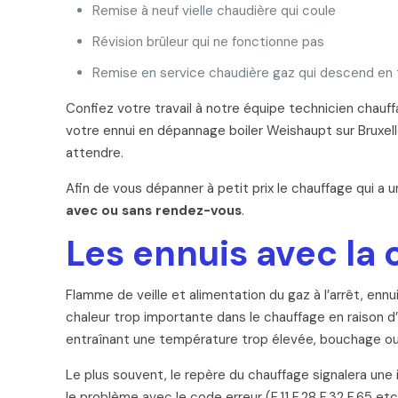
Remise à neuf vielle chaudière qui coule
Révision brûleur qui ne fonctionne pas
Remise en service chaudière gaz qui descend en
Confiez votre travail à notre équipe technicien chauff
votre ennui en dépannage boiler Weishaupt sur Bruxell
attendre.
Afin de vous dépanner à petit prix le chauffage qui a 
avec ou sans rendez-vous
.
Les ennuis avec la 
Flamme de veille et alimentation du gaz à l’arrêt, ennu
chaleur trop importante dans le chauffage en raison
entraînant une température trop élevée, bouchage ou 
Le plus souvent, le repère du chauffage signalera un
le problème avec le code erreur (F.11 F.28 F.32 F.65 et