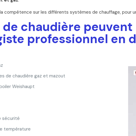
t et gaz
.
 la compétence sur les différents systèmes de chauffage, pour un
s de chaudière peuvent
giste professionnel en 
az
es de chaudière gaz et mazout
boiler Weishaupt
 sécurité
se température