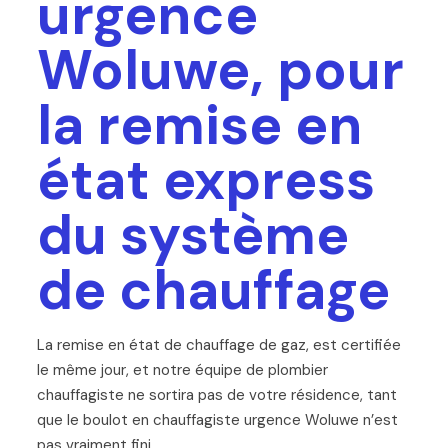
urgence
Woluwe, pour
la remise en
état express
du système
de chauffage
La remise en état de chauffage de gaz, est certifiée
le même jour, et notre équipe de plombier
chauffagiste ne sortira pas de votre résidence, tant
que le boulot en chauffagiste urgence Woluwe n’est
pas vraiment fini.